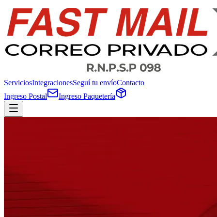
Servicios
Integraciones
Seguí tu envío
Contacto
Ingreso Postal
Ingreso Paquetería